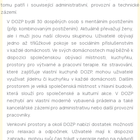
tomu patří i související administrativní, provozní a technické
zázemí.
V DOZP bydlí 30 dospělých osob s mentálním postižením
(příp. kombinovaným postižením). Aktuálně převažují ženy,
ale i muži jsou naší cílovou skupinou. Uživatelé obývají
jedno až třílůžkové pokoje se sociálním příslušenstvím
v každé domácnosti. Ve svých domácnostech mají běžně k
dispozici společenskou obývací místnosti, kuchyňku,
prostory pro výtvarné a pracovní terapie. Ke stravování,
které zajišťuje vlastní kuchyně DOZP, mohou uživatelé
využívat jídelnu či kuchyňku v každé domácnosti. Dalším
prostorem je velká společenská místnost v hlavní budově,
která slouží pro společenské a kulturní akce. V DOZP
nechybí ani vlastní moderně vybavená prádelna a také
kancelářské zázemí pro administrativu nebo další provozní
pracovníky.
Venkovní prostory a okolí DOZP nabízí dostatek možností
pro relaxaci a odpočinek. Uživatelé mají k dispozici
zahradu, mohou svůj čas trávit v pergole nebo na nádvoří