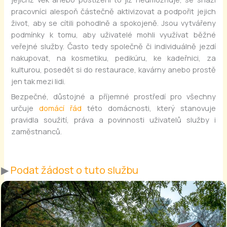
pracovníci alespoň částečně aktivizovat a podpořit jejich
život, aby se cítili pohodlně a spokojeně. Jsou vytvářeny
podmínky k tomu, aby uživatelé mohli využívat běžné
veřejné služby. Často tedy společně či individuálně jezdí
nakupovat, na kosmetiku, pedikúru, ke kadeřnici, za
kulturou, posedět si do restaurace, kavárny anebo prostě
jen tak mezi lidi.
Bezpečné, důstojné a příjemné prostředí pro všechny
určuje
domácí řád
této domácnosti, který stanovuje
pravidla soužití, práva a povinnosti uživatelů služby i
zaměstnanců.
▶
Podat žádost o tuto službu