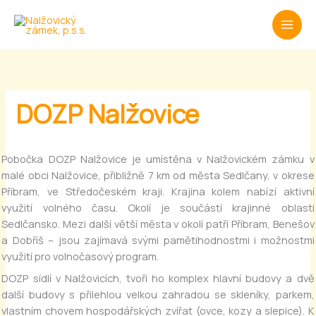
Přeskočit
na
obsah
DOZP Nalžovice
Pobočka DOZP Nalžovice je umístěna v Nalžovickém zámku v
malé obci Nalžovice, přibližně 7 km od města Sedlčany, v okrese
Příbram, ve Středočeském kraji. Krajina kolem nabízí aktivní
využití volného času. Okolí je součástí krajinné oblasti
Sedlčansko. Mezi další větší města v okolí patří Příbram, Benešov
a Dobříš – jsou zajímavá svými pamětihodnostmi i možnostmi
využití pro volnočasový program.
DOZP sídlí v Nalžovicích, tvoří ho komplex hlavní budovy a dvě
další budovy s přilehlou velkou zahradou se skleníky, parkem,
vlastním chovem hospodářských zvířat (ovce, kozy a slepice). K