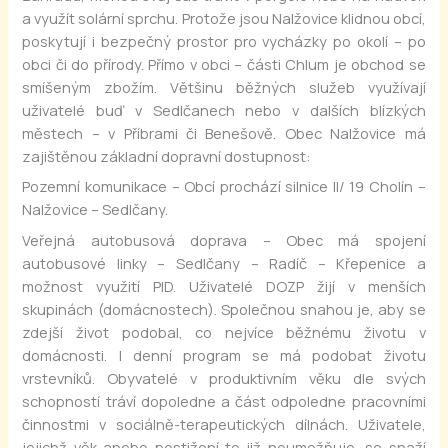
a využít solární sprchu. Protože jsou Nalžovice klidnou obcí,
poskytují i bezpečný prostor pro vycházky po okolí – po
obci či do přírody. Přímo v obci – části Chlum je obchod se
smíšeným zbožím. Většinu běžných služeb využívají
uživatelé buď v Sedlčanech nebo v dalších blízkých
městech – v Příbrami či Benešově. Obec Nalžovice má
zajištěnou základní dopravní dostupnost:
Pozemní komunikace – Obcí prochází silnice II/ 19 Cholín –
Nalžovice – Sedlčany.
Veřejná autobusová doprava – Obec má spojení
autobusové linky – Sedlčany – Radíč – Křepenice a
možnost využití PID. Uživatelé DOZP žijí v menších
skupinách (domácnostech). Společnou snahou je, aby se
zdejší život podobal, co nejvíce běžnému životu v
domácnosti. I denní program se má podobat životu
vrstevníků. Obyvatelé v produktivním věku dle svých
schopností tráví dopoledne a část odpoledne pracovními
činnostmi v sociálně-terapeutických dílnách. Uživatele,
jejichž věk anebo postižení to již neumožňuje, se snaží